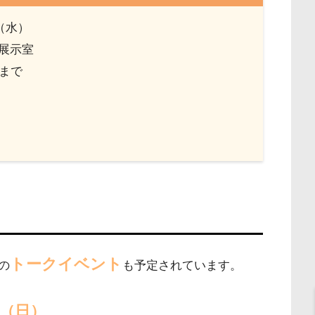
（水）
画展示室
分まで
トークイベント
の
も予定されています。
日（日）