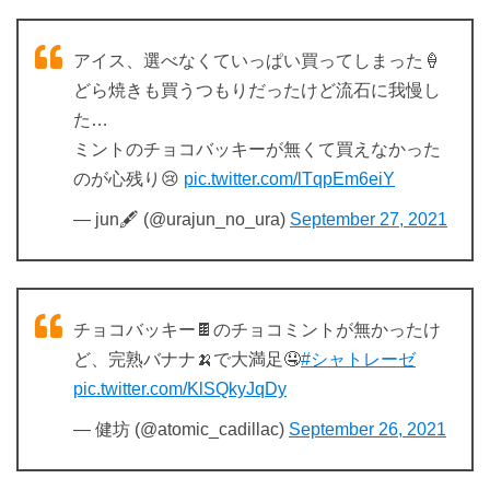
アイス、選べなくていっぱい買ってしまった🍦
どら焼きも買うつもりだったけど流石に我慢し
た…
ミントのチョコバッキーが無くて買えなかった
のが心残り😢
pic.twitter.com/lTqpEm6eiY
— jun🖋 (@urajun_no_ura)
September 27, 2021
チョコバッキー🍫のチョコミントが無かったけ
ど、完熟バナナ🍌で大満足🤤
#シャトレーゼ
pic.twitter.com/KlSQkyJqDy
— 健坊 (@atomic_cadillac)
September 26, 2021