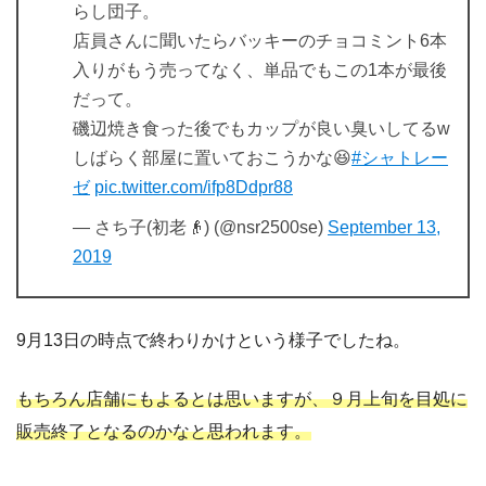
らし団子。
店員さんに聞いたらバッキーのチョコミント6本
入りがもう売ってなく、単品でもこの1本が最後
だって。
磯辺焼き食った後でもカップが良い臭いしてるw
しばらく部屋に置いておこうかな😆
#シャトレー
ゼ
pic.twitter.com/ifp8Ddpr88
— さち子(初老👴) (@nsr2500se)
September 13,
2019
9月13日の時点で終わりかけという様子でしたね。
もちろん店舗にもよるとは思いますが、９月上旬を目処に
販売終了となるのかなと思われます。