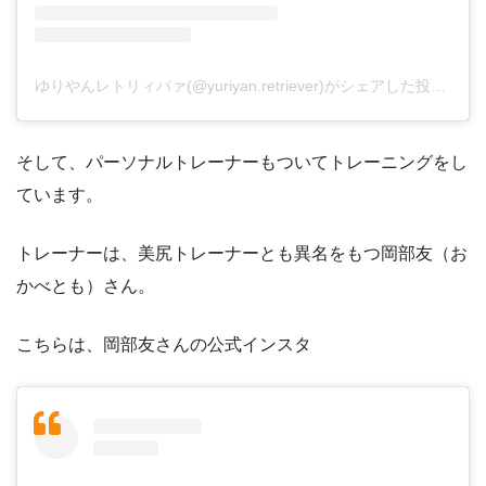
ゆりやんレトリィバァ(@yuriyan.retriever)がシェアした投稿
-
20
そして、パーソナルトレーナーもついてトレーニングをし
ています。
トレーナーは、美尻トレーナーとも異名をもつ岡部友（お
かべとも）さん。
こちらは、岡部友さんの公式インスタ