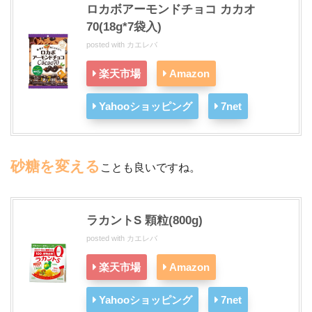
ロカボアーモンドチョコ カカオ
70(18g*7袋入)
posted with
カエレバ
楽天市場
Amazon
Yahooショッピング
7net
砂糖を変える
ことも良いですね。
ラカントS 顆粒(800g)
posted with
カエレバ
楽天市場
Amazon
Yahooショッピング
7net