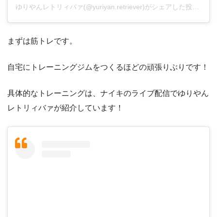
ゆりやんレトリィバァ(@yuriyan.retriever)がシェアした投稿
-
20
まずは筋トレです。
自宅にトレーニングジムをつくるほどの頑張りぶりです！
具体的なトレーニングは、ナイキのライブ配信でゆりやん
レトリィバァが紹介しています！