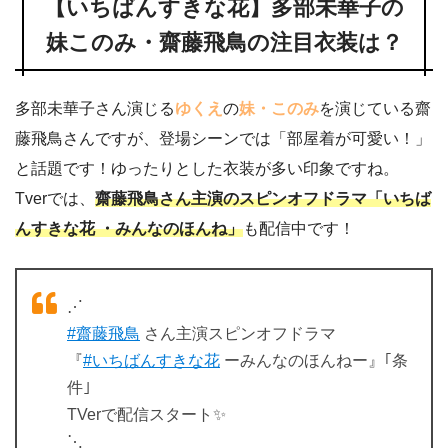
【いちばんすきな花】多部未華子の
妹このみ・齋藤飛鳥の注目衣装は？
多部未華子さん演じる
ゆくえ
の
妹・このみ
を演じている齋
藤飛鳥さんですが、登場シーンでは「部屋着が可愛い！」
と話題です！ゆったりとした衣装が多い印象ですね。
Tverでは、
齋藤飛鳥さん主演のスピンオフドラマ「いちば
んすきな花 ・みんなのほんね」
も配信中です！
⋰
#齋藤飛鳥
さん主演スピンオフドラマ
『
#いちばんすきな花
ーみんなのほんねー』｢条
件｣
TVerで配信スタート✨
⋱