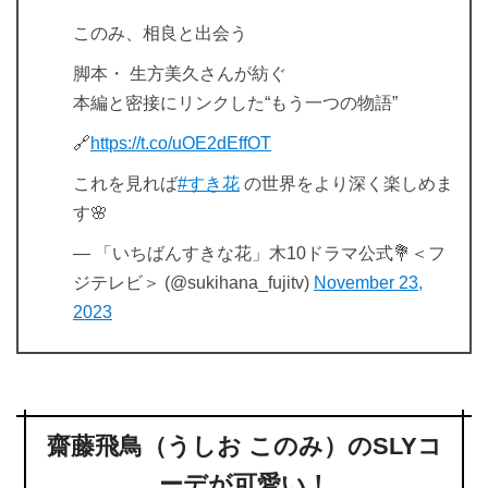
このみ、相良と出会う
脚本・ 生方美久さんが紡ぐ
本編と密接にリンクした“もう一つの物語”
🔗
https://t.co/uOE2dEffOT
これを見れば
#すき花
の世界をより深く楽しめま
す🌸
— 「いちばんすきな花」木10ドラマ公式💐＜フ
ジテレビ＞ (@sukihana_fujitv)
November 23,
2023
齋藤飛鳥（うしお このみ）のSLYコ
ーデが可愛い！