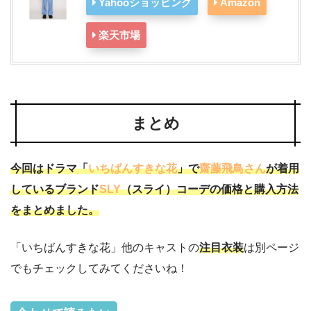
Yahooショッピング
Amazon
楽天市場
まとめ
今回はドラマ「
いちばんすきな花
」で
齋藤飛鳥さん
が着用
しているブランド
SLY
（スライ）コーデの価格と購入方法
をまとめました。
「いちばんすきな花」他のキャストの
注目衣装
は別ページ
でもチェックしてみてくださいね！