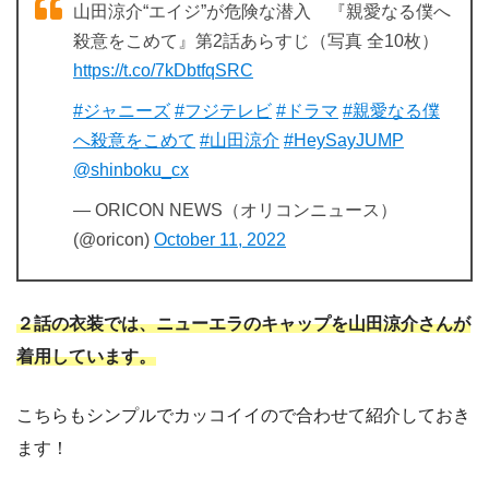
山田涼介“エイジ”が危険な潜入 『親愛なる僕へ
殺意をこめて』第2話あらすじ（写真 全10枚）
https://t.co/7kDbtfqSRC
#ジャニーズ
#フジテレビ
#ドラマ
#親愛なる僕
へ殺意をこめて
#山田涼介
#HeySayJUMP
@shinboku_cx
— ORICON NEWS（オリコンニュース）
(@oricon)
October 11, 2022
２話の衣装では、ニューエラのキャップを山田涼介さんが
着用しています。
こちらもシンプルでカッコイイので合わせて紹介しておき
ます！