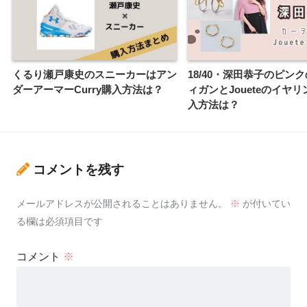
くるり瀬戸康史のスニーカーはアン
18/40・深田恭子のピン
ダーアーマーCurry購入方法は？
ィガンとJoueteのイヤ
入方法は？
コメントを残す
メールアドレスが公開されることはありません。
※
が付いてい
る欄は必須項目です
コメント
※