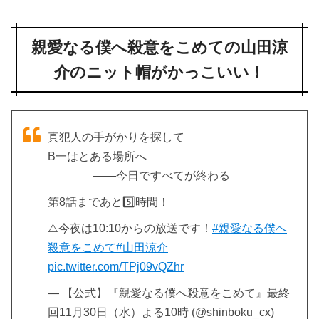
親愛なる僕へ殺意をこめての山田涼
介のニット帽がかっこいい！
真犯人の手がかりを探して
B一はとある場所へ
――今日ですべてが終わる
第8話まであと5️⃣時間！
⚠️今夜は10:10からの放送です！
#親愛なる僕へ
殺意をこめて
#山田涼介
pic.twitter.com/TPj09vQZhr
— 【公式】『親愛なる僕へ殺意をこめて』最終
回11月30日（水）よる10時 (@shinboku_cx)