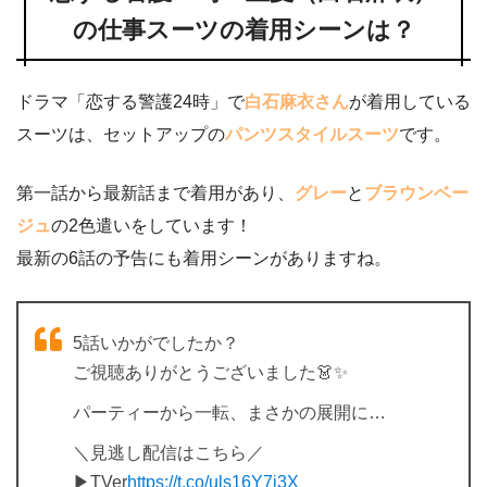
の仕事スーツの着用シーンは？
ドラマ「恋する警護24時」で
白石麻衣さん
が着用している
スーツは、セットアップの
パンツスタイルスーツ
です。
第一話から最新話まで着用があり、
グレー
と
ブラウンベー
ジュ
の2色遣いをしています！
最新の6話の予告にも着用シーンがありますね。
5話いかがでしたか？
ご視聴ありがとうございました👗✨
パーティーから一転、まさかの展開に…
＼見逃し配信はこちら／
▶TVer
https://t.co/uls16Y7j3X