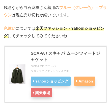
残念ながら白石麻衣さん着用の
ブルー（グレー色）・ブラ
ウン
は現在売り切れが続いています。
色違い
については
楽天ファッション・Yahoo!ショッピン
グ
にてチェックしてみてくださいね！
SCAPA / スキャパ ムーンツィードジ
ャケット
posted with
カエレバ
タカシマヤファッションスクエア
Yahooショッピング
Amazon
楽天市場