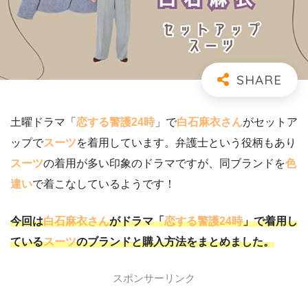
土曜ドラマ「
恋する警護24時
」で
白石麻衣さん
がセットア
ップで
スーツ
を着用しています。弁護士という役柄もあり
スーツ
の着用が多い印象のドラマですが、同ブランドを
色
違い
で着こなしているようです！
今回は
白石麻衣さん
がドラマ「
恋する警護24時
」で着用し
ている
スーツ
のブランドと購入方法をまとめました。
スポンサーリンク