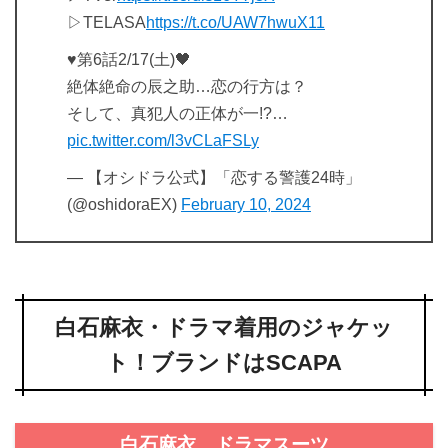
▷TELASA
https://t.co/UAW7hwuX11
♥️第6話2/17(土)🖤
絶体絶命の辰之助…恋の行方は？
そして、真犯人の正体が一!?…
pic.twitter.com/l3vCLaFSLy
— 【オシドラ公式】「恋する警護24時」
(@oshidoraEX)
February 10, 2024
白石麻衣・ドラマ着用のジャケッ
ト！ブランドはSCAPA
白石麻衣 ドラマスーツ