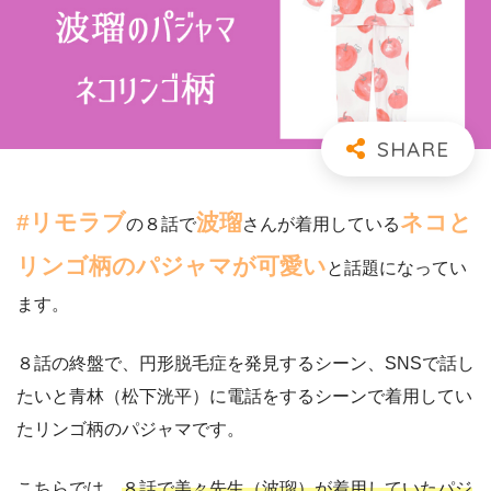
#リモラブ
波瑠
ネコと
の８話で
さんが着用している
リンゴ柄のパジャマが可愛い
と話題になってい
ます。
８話の終盤で、円形脱毛症を発見するシーン、SNSで話し
たいと青林（松下洸平）に電話をするシーンで着用してい
たリンゴ柄のパジャマです。
こちらでは、
８話で美々先生（波瑠）が着用していたパジ