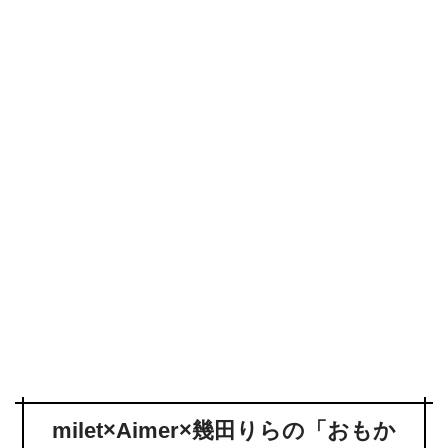
milet×Aimer×幾田りらの「おもか