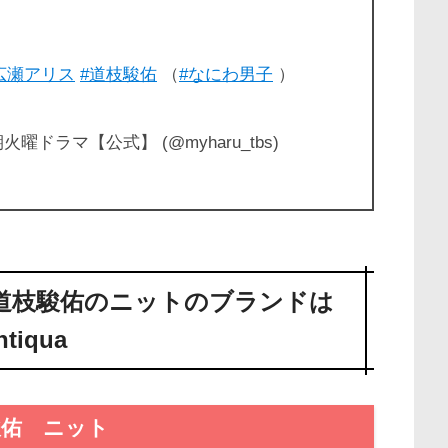
広瀬アリス
#道枝駿佑
（
#なにわ男子
）
ドラマ【公式】 (@myharu_tbs)
道枝駿佑のニットのブランドは
ntiqua
駿佑 ニット