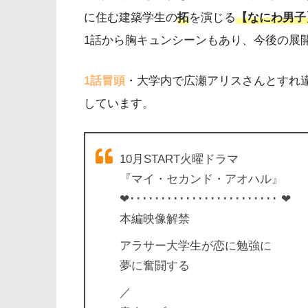
に住む建築学生の
拓
を演じる
【なにわ男子
1話から胸キュンシーンもあり、今後の展
1話冒頭
・大学内で広瀬アリスさんとすれ
しています。
️10月START火曜ドラマ
『マイ・セカンド・アオハル』
❤︎････････････････････････ ❤︎
本編映像解禁
アラサー大学生が恋に勉強に
夢に奮闘する
／