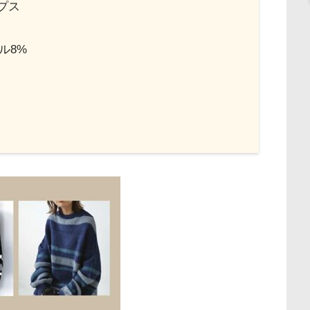
プス
ル8%