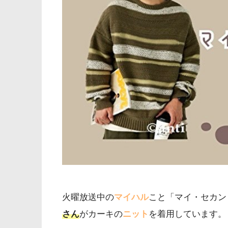
火曜放送中の
マイハル
こと「マイ・セカン
さん
がカーキの
ニット
を着用しています。