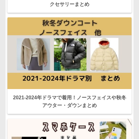
クセサリーまとめ
2021-2024年ドラマで着用！ノースフェイスや秋冬
アウター・ダウンまとめ