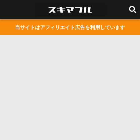
当サイトはアフィリエイト広告を利用しています