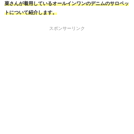
菜さんが着用しているオールインワンのデニムのサロペッ
トについて紹介します。
スポンサーリンク