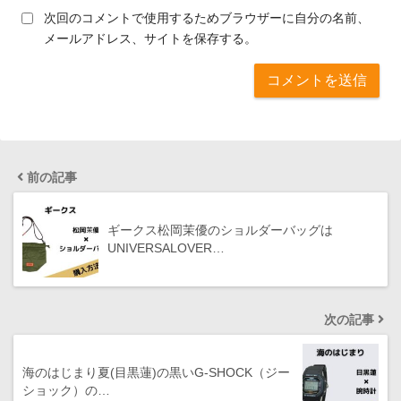
次回のコメントで使用するためブラウザーに自分の名前、
メールアドレス、サイトを保存する。
前の記事
ギークス松岡茉優のショルダーバッグは
UNIVERSALOVER…
次の記事
海のはじまり夏(目黒蓮)の黒いG-SHOCK（ジー
ショック）の…