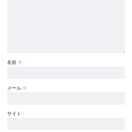
名前
※
メール
※
サイト