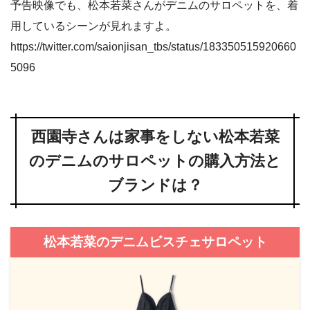
予告映像でも、松本若菜さんがデニムのサロペットを、着
用しているシーンが見れますよ。
https://twitter.com/saionjisan_tbs/status/183350515920660
5096
西園寺さんは家事をしない松本若菜
のデニムのサロペットの購入方法と
ブランドは？
松本若菜のデニムビスチェサロペット