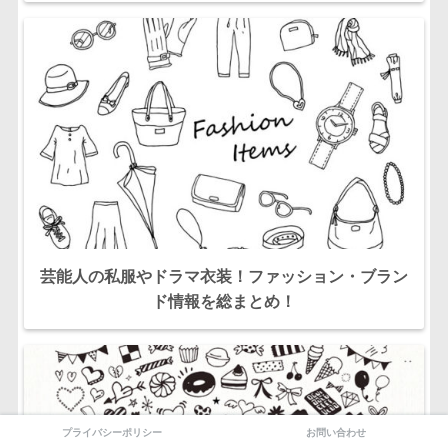
芸能人の私服やドラマ衣装！ファッション・ブラン
ド情報を総まとめ！
プライバシーポリシー
お問い合わせ