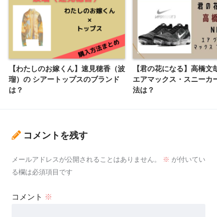
【わたしのお嫁くん】速見穂香（波
【君の花になる】高橋文哉
瑠）の シアートップスのブランド
エアマックス・スニーカ
は？
法は？
コメントを残す
メールアドレスが公開されることはありません。
※
が付いてい
る欄は必須項目です
コメント
※