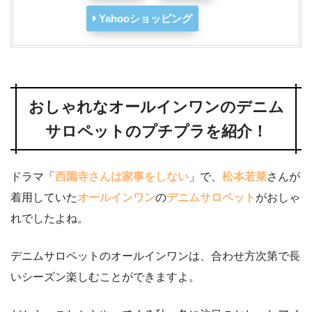
Yahooショッピング
おしゃれなオールインワンのデニム
サロペットのプチプラを紹介！
ドラマ「
西園寺さんは家事をしない
」で、
松本若菜
さんが
着用していた
オールインワン
の
デニムサロペット
がおしゃ
れでしたよね。
デニムサロペットのオールインワンは、合わせ方次第で長
いシーズン楽しむことができますよ。