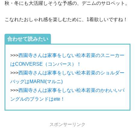
秋・冬にも大活躍しそうな予感の、デニムのサロペット。
こなれたおしゃれ感を楽しむために、1着欲しいですね！
合わせて読みたい
>>>
西園寺さんは家事をしない松本若菜のスニーカー
はCONVERSE（コンバース）！
>>>
西園寺さんは家事をしない松本若菜のショルダー
バッグはMARNI(マルニ)
>>>
西園寺さんは家事をしない松本若菜のかわいいバ
ングルのブランドはete！
スポンサーリンク