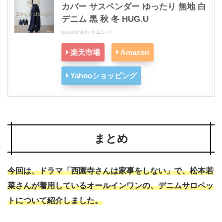
カバー サスペンダー ゆったり 無地 白
デニム 黒 秋 冬 HUG.U
posted with
カエレバ
楽天市場
Amazon
Yahooショッピング
まとめ
今回は、ドラマ「西園寺さんは家事をしない」で、松本若
菜さんが着用しているオールインワンの、デニムサロペッ
トについて紹介しました。