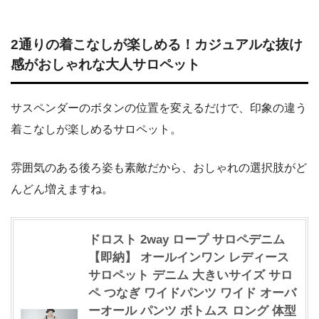
2通りの着こなしが楽しめる！カジュアルな抜け
感がおしゃれな大人サロペット
サスペンダーのボタンの位置を変えるだけで、印象の違う
着こなしが楽しめるサロペット。
雰囲気のある後ろ姿も素敵だから、おしゃれの選択肢がど
んどん増えますね。
ドロスト 2way ロープ サロペデニム
【即納】 オールインワン レディース
サロペット デニム 大きいサイズ サロ
ペ つなぎ ワイドパンツ ワイド オーバ
ーオール パンツ ボトムス ロング 体型