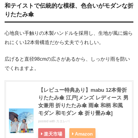
和テイストで伝統的な模様、色合いがモダンな折
りたたみ傘
心地良い手触りの木製ハンドルを採用し、生地が風に煽ら
れにくい12本骨構造だから丈夫でうれしい。
広げると直径98cmの広さがあるから、しっかり雨を防い
でくれますよ。
【レビュー特典あり】mabu 12本骨折
りたたみ傘 江戸[メンズ レディース 男
女兼用 折りたたみ傘 雨傘 和柄 和風
モダン 和モダン 傘 折り畳み傘]
posted with
カエレバ
楽天市場
Amazon