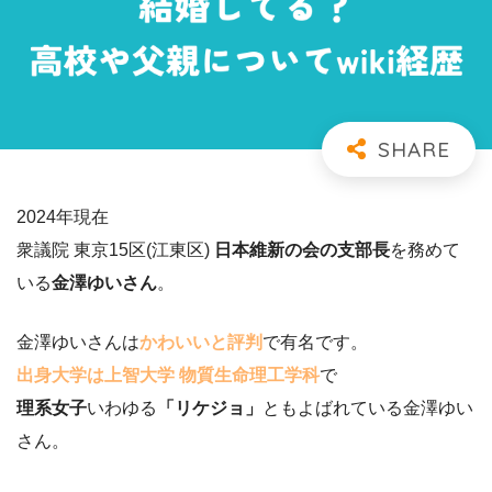
2024年現在
衆議院 東京15区(江東区)
日本維新の会の支部長
を務めて
いる
金澤ゆいさん
。
金澤ゆいさんは
かわいいと評判
で有名です。
出身大学は上智大学 物質生命理工学科
で
理系女子
いわゆる
「リケジョ」
ともよばれている金澤ゆい
さん。