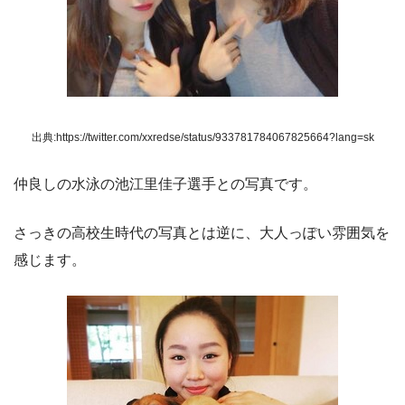
出典:https://twitter.com/xxredse/status/933781784067825664?lang=sk
仲良しの水泳の池江里佳子選手との写真です。
さっきの高校生時代の写真とは逆に、大人っぽい雰囲気を
感じます。