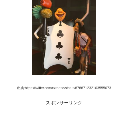
出典:https://twitter.com/xxredse/status/878871232103555073
スポンサーリンク