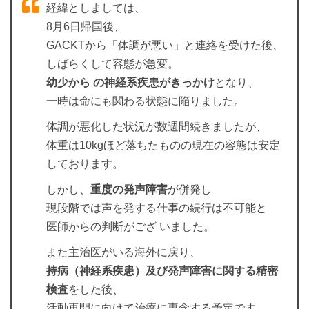
経緯としましては、
8⽉6⽇帰国後、
GACKTから「体調が悪い」と連絡を受けた後、
しばらくして容態が急変。
幼少から の神経系疾患がきっかけ
となり、
⼀時は命にも関わる状態に陥りました。
体調が悪化した状況が数週間続きましたが、
体重は10kgほど落ちたものの現在の容態は安定
しております。
しかし、
重度の発声障害
が併発し
現段階では声を発する仕事の続⾏は不可能と
医師からの判断がござ いました。
また主治医がいる海外に戻り、
持病（神経系疾患）及び発声障害に関する精密
検査
をした後、
活動再開に向けて治療に専念する予定です 。