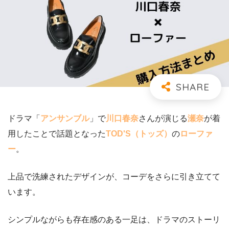
ドラマ「
アンサンブル
」で
川口春奈
さんが演じる
瀬奈
が着
用したことで話題となった
TOD'S（トッズ）
の
ローファ
ー
。
上品で洗練されたデザインが、コーデをさらに引き立てて
います。
シンプルながらも存在感のある一足は、ドラマのストーリ