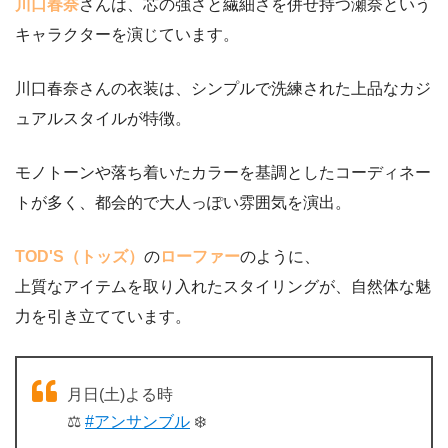
川口春奈
さんは、芯の強さと繊細さを併せ持つ瀬奈という
キャラクターを演じています。
川口春奈さんの衣装は、シンプルで洗練された上品なカジ
ュアルスタイルが特徴。
モノトーンや落ち着いたカラーを基調としたコーディネー
トが多く、都会的で大人っぽい雰囲気を演出。
TOD'S（トッズ）
の
ローファー
のように、
上質なアイテムを取り入れたスタイリングが、自然体な魅
力を引き立てています。
月日(土)よる時
⚖️
#アンサンブル
❄️