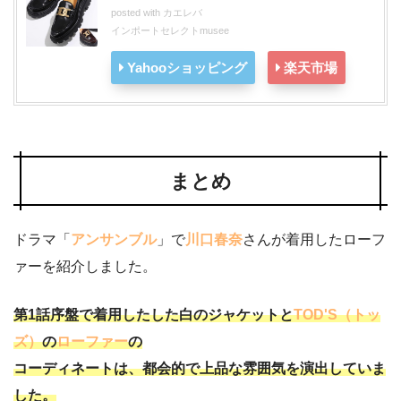
posted with
カエレバ
インポートセレクトmusee
Yahooショッピング
楽天市場
まとめ
ドラマ「
アンサンブル
」で
川口春奈
さんが着用したローフ
ァーを紹介しました。
第1話序盤で着用したした白のジャケットと
TOD'S（トッ
ズ）
の
ローファー
の
コーディネートは、都会的で上品な雰囲気を演出していま
した。