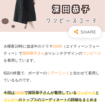
火曜夜10時に放送中のドラマ
18/40
（エイティーンフォー
ティー）で
深田恭子さん
がトレンチデザインの
ワンピース
を着用しています。
6話の終盤で、ボーダーの
シアーニット
と合わせて着用し
ているものです。
今回は
18/40
で深田恭子さんが着用している
ワンピース
と
インナー
のトップスのコーディネートの詳細をまとめま